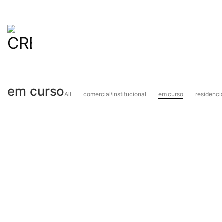
em curso
All
comercial/institucional
em curso
residenci