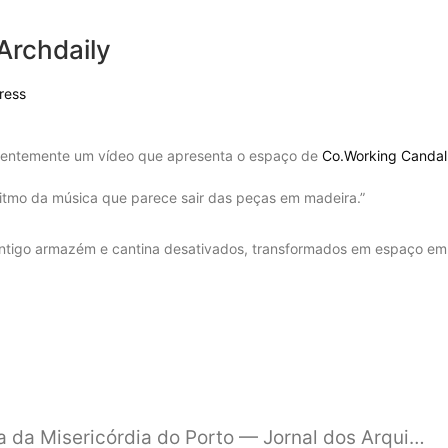
Archdaily
ress
centemente um vídeo que apresenta o espaço de
Co.Working Candal
 ritmo da música que parece sair das peças em madeira.”
ntigo armazém e cantina desativados, transformados em espaço empr
Reabilitação da Sede da Santa Casa da Misericórdia do Porto — Jornal dos Arquitectos